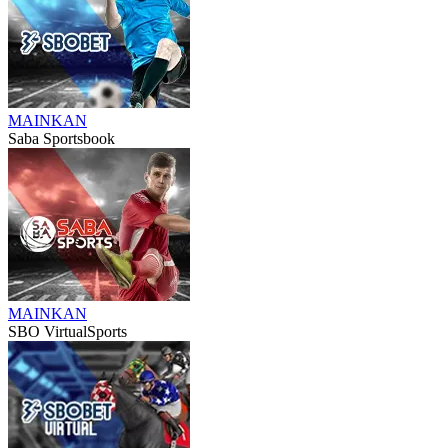
MAINKAN
Saba Sportsbook
MAINKAN
SBO VirtualSports