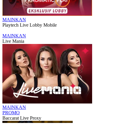
MAINKAN
Playtech Live Lobby Mobile
MAINKAN
Live Mania
MAINKAN
PROMO
Baccarat Live Proxy