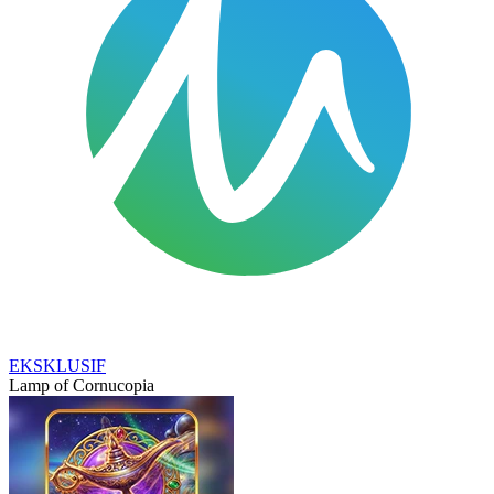
EKSKLUSIF
Lamp of Cornucopia