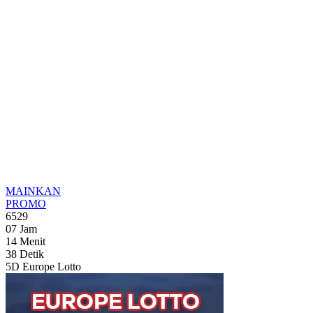
MAINKAN
PROMO
6529
07
Jam
14
Menit
37
Detik
5D Europe Lotto