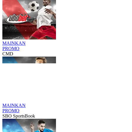
MAINKAN
PROMO
CMD
MAINKAN
PROMO
SBO SportsBook