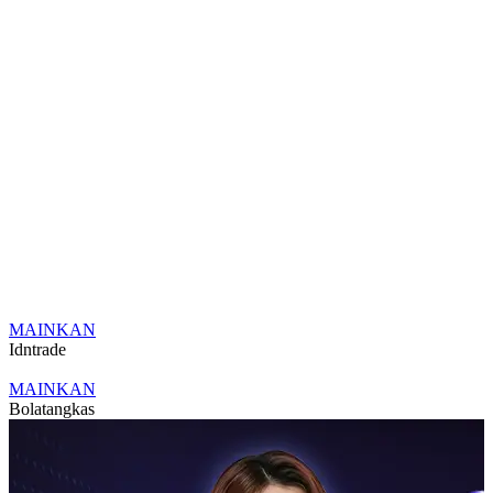
MAINKAN
Idntrade
MAINKAN
Bolatangkas