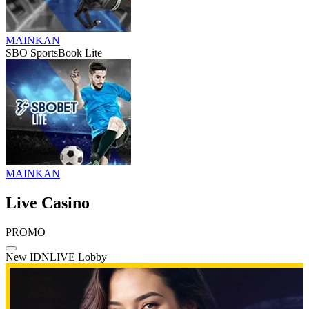
MAINKAN
SBO SportsBook Lite
MAINKAN
Live Casino
PROMO
New IDNLIVE Lobby