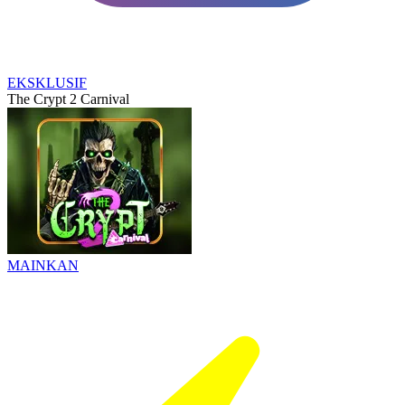
EKSKLUSIF
The Crypt 2 Carnival
MAINKAN