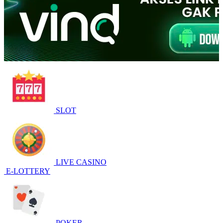
SLOT
LIVE CASINO
E-LOTTERY
POKER