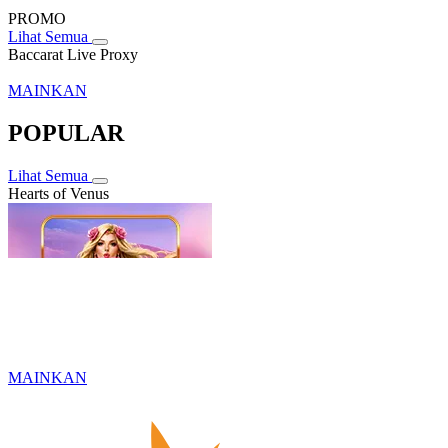
PROMO
Lihat Semua
Baccarat Live Proxy
MAINKAN
POPULAR
Lihat Semua
Hearts of Venus
MAINKAN