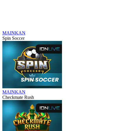
MAINKAN
Spin Soccer
MAINKAN
Checkmate Rush