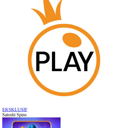
EKSKLUSIF
Satoshi Spins