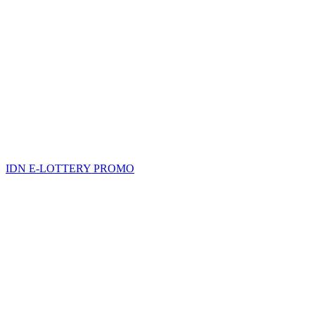
IDN E-LOTTERY
PROMO