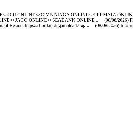
NE<>BRI ONLINE<>CIMB NIAGA ONLINE<>PERMATA ONL
NLINE<>JAGO ONLINE<>SEABANK ONLINE ..
(08/08/2026)
P
rnatif Resmi : https://shortku.id/igamble247-gg ..
(08/08/2026)
Inform