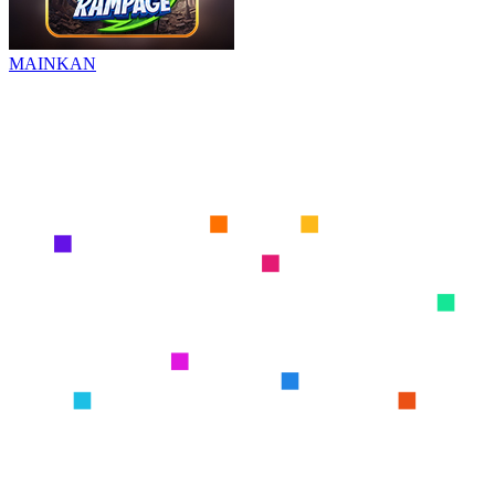
MAINKAN