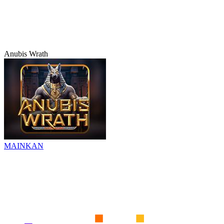
Anubis Wrath
MAINKAN