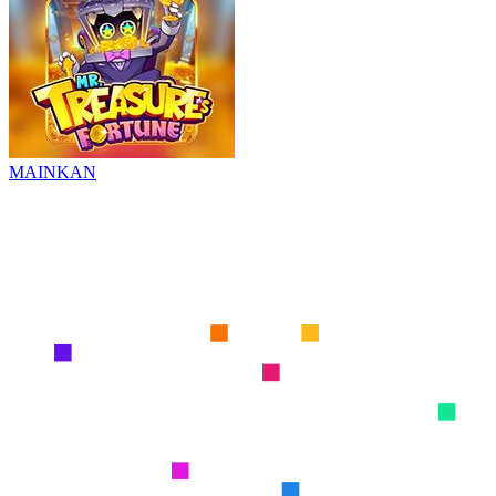
MAINKAN