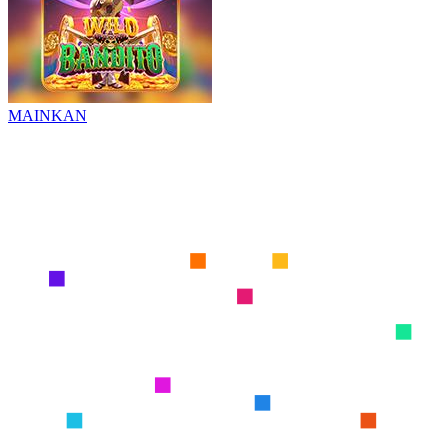
MAINKAN