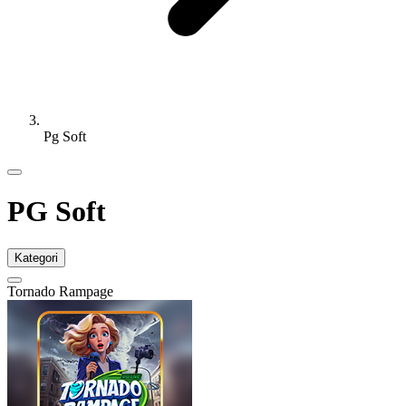
Pg Soft
PG Soft
Kategori
Tornado Rampage