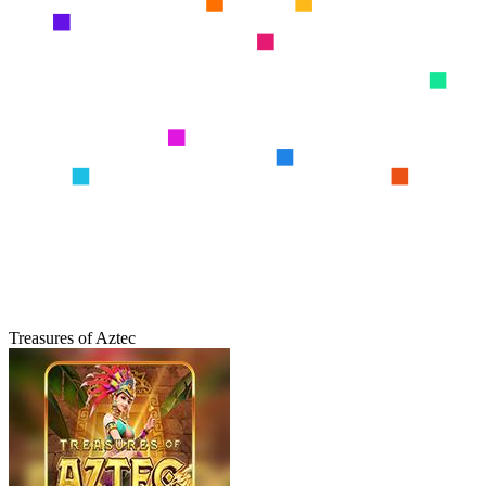
Treasures of Aztec