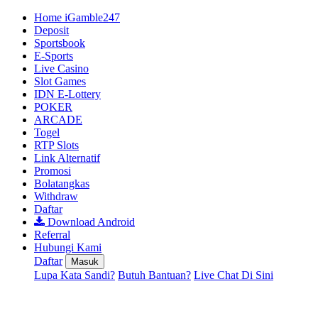
Home iGamble247
Deposit
Sportsbook
E-Sports
Live Casino
Slot Games
IDN E-Lottery
POKER
ARCADE
Togel
RTP Slots
Link Alternatif
Promosi
Bolatangkas
Withdraw
Daftar
Download Android
Referral
Hubungi Kami
Daftar
Masuk
Lupa Kata Sandi?
Butuh Bantuan?
Live Chat Di Sini