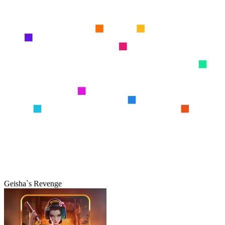
Geisha`s Revenge