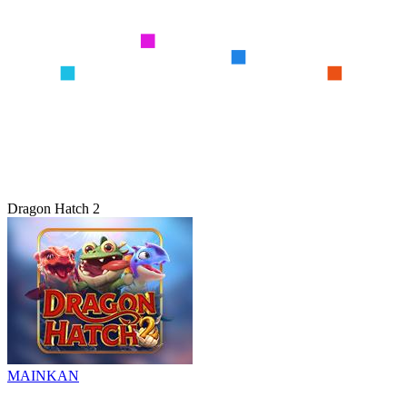
Dragon Hatch 2
MAINKAN